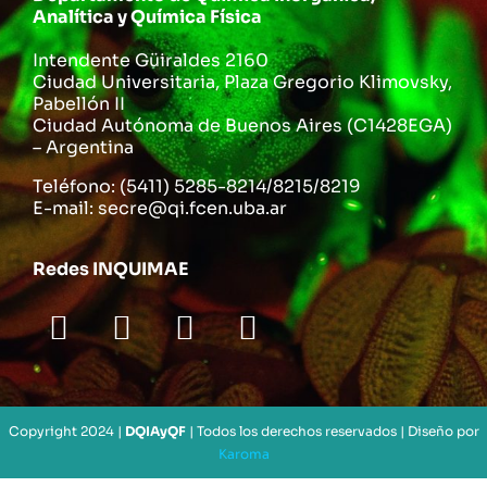
Analítica y Química Física
Intendente Güiraldes 2160
Ciudad Universitaria, Plaza Gregorio Klimovsky,
Pabellón II
Ciudad Autónoma de Buenos Aires (C1428EGA)
– Argentina
Teléfono: (5411) 5285-8214/8215/8219
E-mail: secre@qi.fcen.uba.ar
Redes INQUIMAE
Copyright 2024 |
DQIAyQF
| Todos los derechos reservados | Diseño por
Karoma